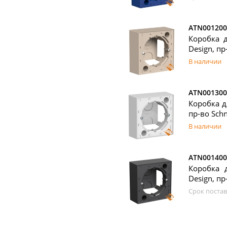
ATN001200
Коробка д
Design, пр-
В наличии
ATN001300
Коробка д
пр-во Schn
В наличии
ATN001400
Коробка 
Design, пр-
Срок постав