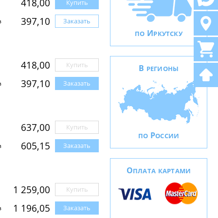
418,00
Купить
397,10
Заказать
з
И
ПО
РКУТСКУ
418,00
Купить
В
РЕГИОНЫ
397,10
Заказать
з
637,00
Купить
Р
ПО
ОССИИ
605,15
Заказать
з
О
ПЛАТА КАРТАМИ
1 259,00
Купить
1 196,05
Заказать
з