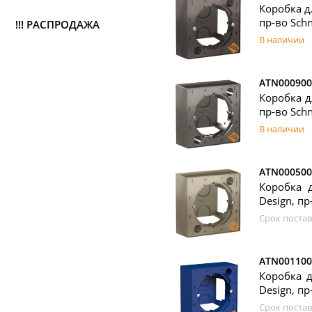
Коробка д
пр-во Schn
!!! РАСПРОДАЖА
В наличии
ATN000900
Коробка д
пр-во Schn
В наличии
ATN000500
Коробка 
Design, пр-
Срок постав
ATN001100
Коробка д
Design, пр-
Срок постав