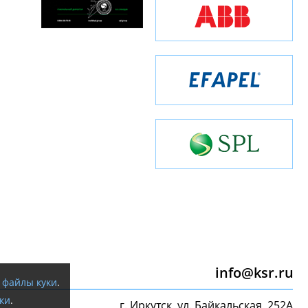
info@ksr.ru
я
файлы куки
.
ки
.
г. Иркутск, ул. Байкальская, 252А