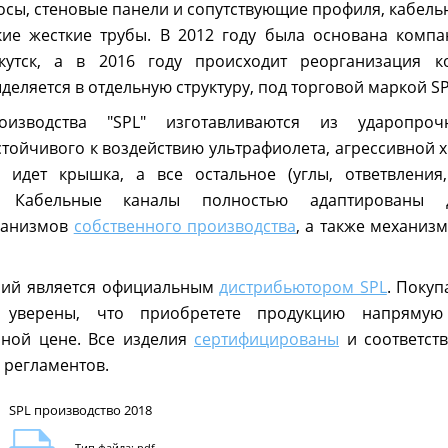
осы, стеновые панели и сопутствующие профиля, кабель
кие жесткие трубы. В 2012 году была основана компан
кутск, а в 2016 году происходит реорганизация 
деляется в отдельную структуру, под торговой маркой SP
изводства "SPL" изготавливаются из ударопрочн
стойчивого к воздействию ультрафиолета, агрессивной 
идет крышка, а все остальное (углы, ответвления,
о. Кабельные каналы полностью адаптированы
ханизмов
собственного производства
, а также механиз
ний является официальным
дистрибьютором SPL
. Покуп
 уверены, что приобретете продукцию напрямую
пной цене. Все изделия
сертифицированы
и соответст
 регламентов.
SPL производство 2018
Тип файла: pdf