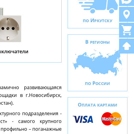
И
ПО
РКУТСКУ
В
РЕГИОНЫ
выключатели
Р
ПО
ОССИИ
намично развивающаяся
ощадки в г.Новосибирск,
стан).
О
ПЛАТА КАРТАМИ
ктурного подразделения -
аст» - самого крупного
 профильно – поганажные