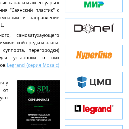
ные каналы и аксессуары к
ия "Саянский пластик" с
компании и направление
L.
ого, самозатухаующего
химической среды и влаги.
 суппорта, перегородки)
 для установки в них
мов
Legrand (серия Mosaic)
ая у
 от
вуют