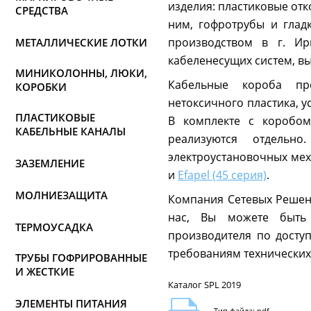
изделия: пластиковые отк
СРЕДСТВА
ним, гофротрубы и глад
производством в г. Ир
МЕТАЛЛИЧЕСКИЕ ЛОТКИ
кабеленесущих систем, вы
МИНИКОЛОННЫ, ЛЮКИ,
Кабельные короба про
КОРОБКИ
нетоксичного пластика, у
ПЛАСТИКОВЫЕ
В комплекте с коробом 
КАБЕЛЬНЫЕ КАНАЛЫ
реализуются отдельн
электроустановочных ме
ЗАЗЕМЛЕНИЕ
и
Efapel (45 серия)
.
МОЛНИЕЗАЩИТА
Компания Сетевых Реше
нас, Вы можете быть
ТЕРМОУСАДКА
производителя по досту
требованиям технических
ТРУБЫ ГОФРИРОВАННЫЕ
И ЖЕСТКИЕ
Каталог SPL 2019
ЭЛЕМЕНТЫ ПИТАНИЯ
Тип файла: pdf