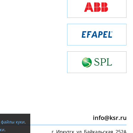
info@ksr.ru
я
файлы куки
.
ки
.
г. Иркутск, ул. Байкальская, 252А