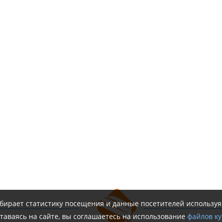
обирает статистику посещения и данные посетителей использу
таваясь на сайте, вы соглашаетесь на использование
файлов ку