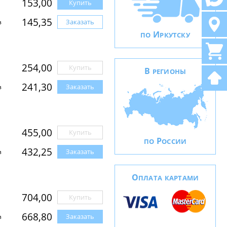
153,00
Купить
145,35
Заказать
з
И
ПО
РКУТСКУ
254,00
Купить
В
РЕГИОНЫ
241,30
Заказать
з
455,00
Купить
Р
ПО
ОССИИ
432,25
Заказать
з
О
ПЛАТА КАРТАМИ
704,00
Купить
668,80
Заказать
з