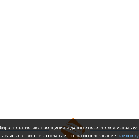
обирает статистику посещения и данные посетителей использу
таваясь на сайте, вы соглашаетесь на использование
файлов ку