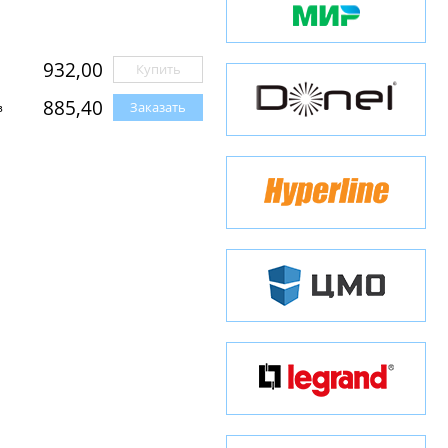
932,00
Купить
885,40
Заказать
з