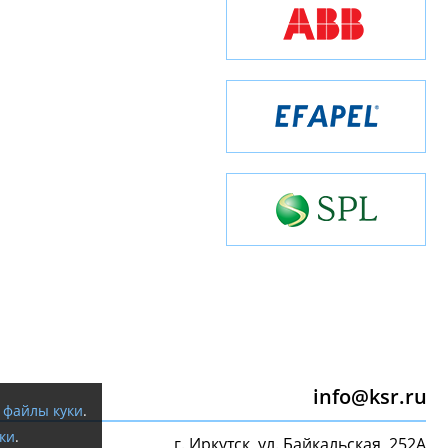
info@ksr.ru
я
файлы куки
.
ки
.
г. Иркутск, ул. Байкальская, 252А