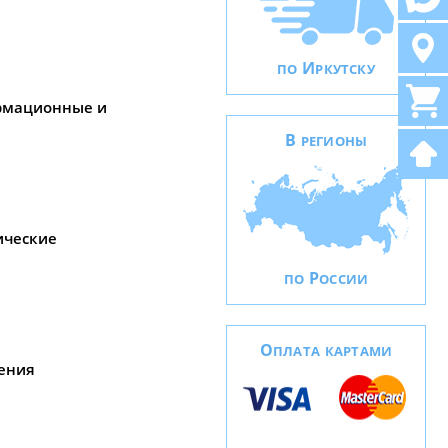
И
ПО
РКУТСКУ
рмационные и
В
РЕГИОНЫ
ические
Р
ПО
ОССИИ
О
ПЛАТА КАРТАМИ
ения