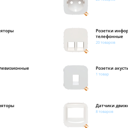
ляторы
Розетки инфо
телефонные
20 товаров
елевизионные
Розетки акуст
1 товар
ляторы
Датчики движ
8 товаров