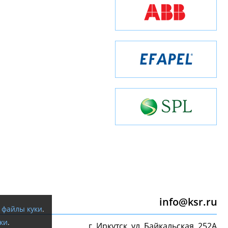
info@ksr.ru
я
файлы куки
.
ки
.
г. Иркутск, ул. Байкальская, 252А