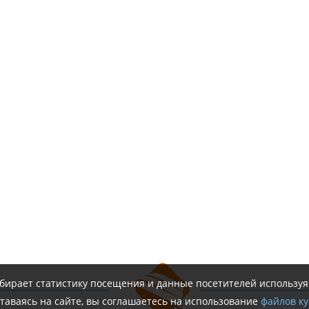
обирает статистику посещения и данные посетителей использу
таваясь на сайте, вы соглашаетесь на использование
файлов ку