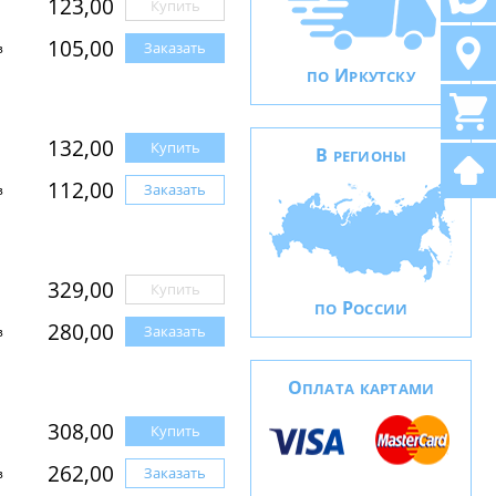
123,00
Купить
105,00
Заказать
з
И
ПО
РКУТСКУ
132,00
Купить
В
РЕГИОНЫ
112,00
Заказать
з
329,00
Купить
Р
ПО
ОССИИ
280,00
Заказать
з
О
ПЛАТА КАРТАМИ
308,00
Купить
262,00
Заказать
з