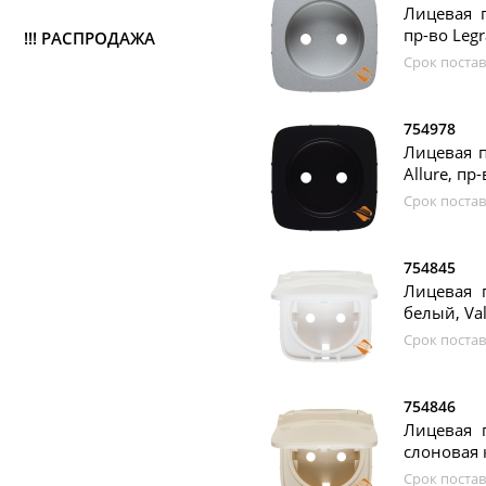
Лицевая п
пр-во Leg
!!! РАСПРОДАЖА
Срок постав
754978
Лицевая п
Allure, пр
Срок постав
754845
Лицевая 
белый, Val
Срок постав
754846
Лицевая 
слоновая к
Срок постав