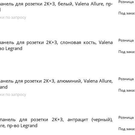
Розница
анель для розетки 2К+З, белый, Valena Allure, пр-
d
Под зака
ки по запросу
Розница
анель для розетки 2К+З, слоновая кость, Valena
-во Legrand
Под зака
Розница
анель для розетки 2К+З, алюминий, Valena Allure,
rand
Под зака
ки по запросу
Розница
панель для розетки 2К+З, антрацит (черный),
ure, пр-во Legrand
Под зака