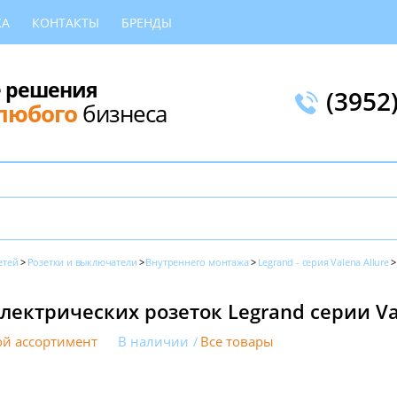
КА
КОНТАКТЫ
БРЕНДЫ
 решения
(3952
любого
бизнеса
етей
Розетки и выключатели
Внутреннего монтажа
Legrand - серия Valena Allure
ектрических розеток Legrand серии Val
й ассортимент
В наличии
Все товары