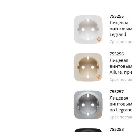
755255
Лицевая
винтовыми
Legrand
Срок постав
755256
Лицевая
винтовым
Allure, пр
Срок постав
755257
Лицевая
винтовыми
во Legran
Срок постав
755258