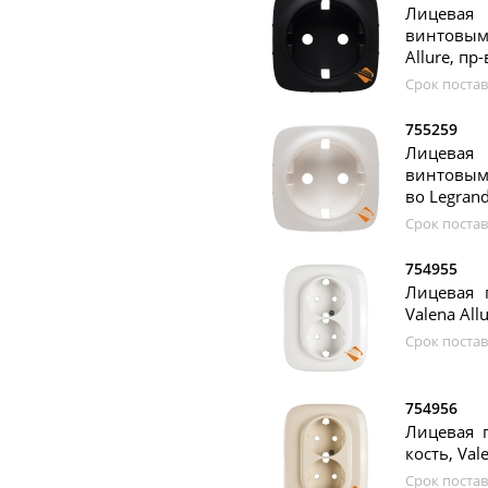
Лицевая
винтовым
Allure, пр
Срок постав
755259
Лицевая
винтовыми
во Legran
Срок постав
754955
Лицевая 
Valena All
Срок постав
754956
Лицевая 
кость, Val
Срок постав