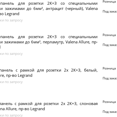
Розница
 панель для розетки 2К+З со специальными
и зажимами до 6мм², антрацит (черный), Valena
Под зака
-во Legrand
ки по запросу
Розница
 панель для розетки 2К+З со специальными
 зажимами до 6мм², перламутр, Valena Allure, пр-
Под зака
d
ки по запросу
Розница
панель с рамкой для розетки 2х 2К+З, белый,
ure, пр-во Legrand
Под зака
ки по запросу
Розница
панель с рамкой для розетки 2х 2К+З, слоновая
ena Allure, пр-во Legrand
Под зака
ки по запросу