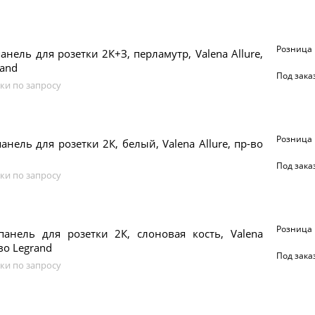
Розница
анель для розетки 2К+З, перламутр, Valena Allure,
rand
Под зака
ки по запросу
Розница
анель для розетки 2К, белый, Valena Allure, пр-во
Под зака
ки по запросу
Розница
панель для розетки 2К, слоновая кость, Valena
-во Legrand
Под зака
ки по запросу