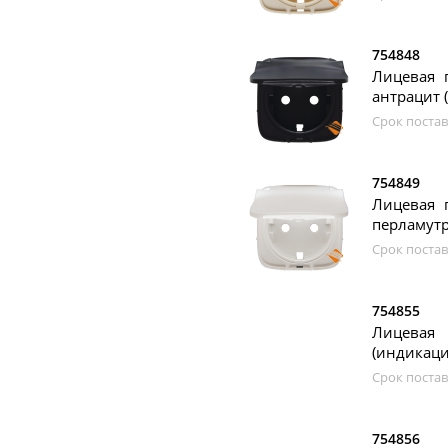
754848
Лицевая 
антрацит (
Срок постав
754849
Лицевая 
перламутр,
Срок постав
754855
Лицевая
(индикацие
Срок постав
754856