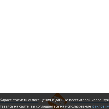
обирает статистику посещения и данные посетителей использу
таваясь на сайте, вы соглашаетесь на использование
файлов ку