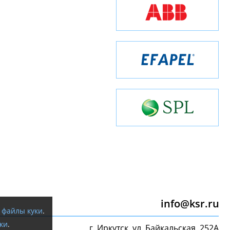
info@ksr.ru
я
файлы куки
.
ки
.
г. Иркутск, ул. Байкальская, 252А