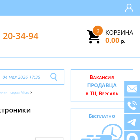
0
КОРЗИНА
)
20-34-94
0,00
.
Р
В
04 мая 2026 17:35
АКАНСИЯ
ПРОДАВЦА
ники - серия Micro
ТЦ В
В
ЕРСАЛЬ
ектроники
Б
ЕСПЛАТНО