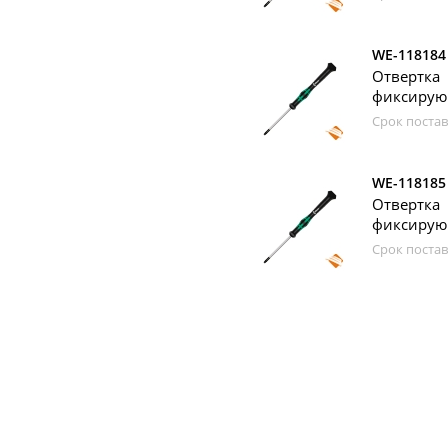
WE-118184
Отвертка
фиксирующ
Срок постав
WE-118185
Отвертка
фиксирующ
Срок постав