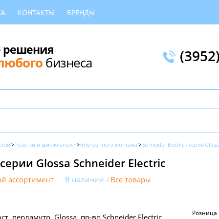
КА
КОНТАКТЫ
БРЕНДЫ
 решения
(3952
любого
бизнеса
етей
Розетки и выключатели
Внутреннего монтажа
Schneider Electric - серия Gloss
ерии Glossa Schneider Electric
й ассортимент
В наличии
Все товары
Розница
ст, перламутр, Glossa, пр-во Schneider Electric