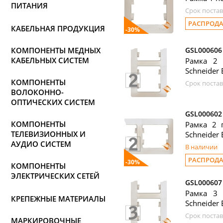
ПИТАНИЯ
Срок постав
РАСПРОД
КАБЕЛЬНАЯ ПРОДУКЦИЯ
-30%
КОМПОНЕНТЫ МЕДНЫХ
GSL000606
КАБЕЛЬНЫХ СИСТЕМ
Рамка 2 
Schneider E
КОМПОНЕНТЫ
Срок постав
ВОЛОКОННО-
ОПТИЧЕСКИХ СИСТЕМ
GSL000602
КОМПОНЕНТЫ
Рамка 2 п
ТЕЛЕВИЗИОННЫХ И
Schneider E
АУДИО СИСТЕМ
В наличии
РАСПРОД
-30%
КОМПОНЕНТЫ
ЭЛЕКТРИЧЕСКИХ СЕТЕЙ
GSL000607
Рамка 3 
КРЕПЕЖНЫЕ МАТЕРИАЛЫ
Schneider E
Срок постав
МАРКИРОВОЧНЫЕ