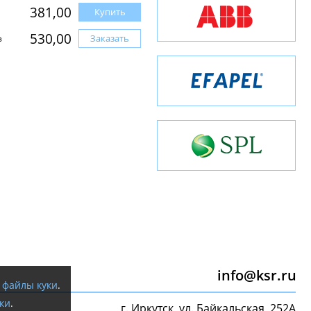
381,00
Купить
530,00
Заказать
з
info@ksr.ru
я
файлы куки
.
ки
.
г. Иркутск, ул. Байкальская, 252А