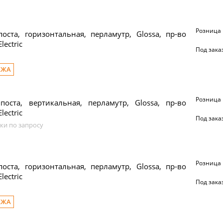
Розница
оста, горизонтальная, перламутр, Glossa, пр-во
lectric
Под зака
АЖА
Розница
поста, вертикальная, перламутр, Glossa, пр-во
lectric
Под зака
ки по запросу
Розница
оста, горизонтальная, перламутр, Glossa, пр-во
lectric
Под зака
АЖА