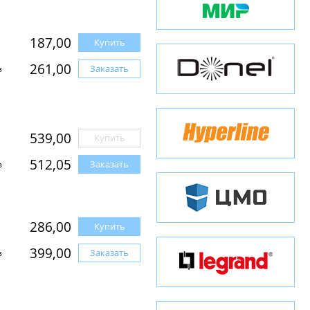
187,00
Купить
261,00
Заказать
з
539,00
Купить
512,05
Заказать
з
286,00
Купить
399,00
Заказать
з