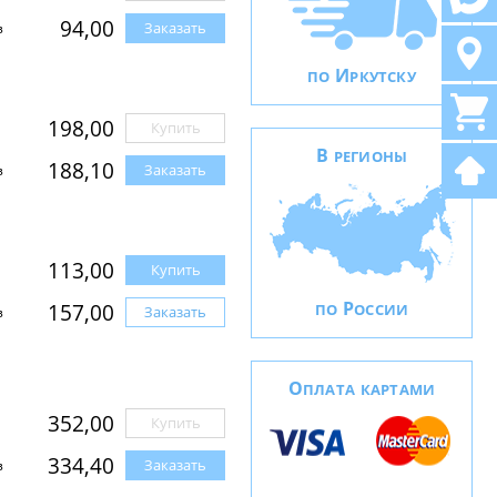
94,00
Заказать
з
И
ПО
РКУТСКУ
198,00
Купить
В
РЕГИОНЫ
188,10
Заказать
з
113,00
Купить
Р
157,00
ПО
ОССИИ
Заказать
з
О
ПЛАТА КАРТАМИ
352,00
Купить
334,40
Заказать
з