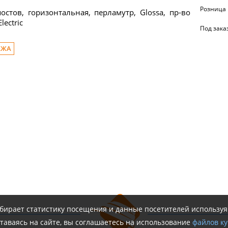
Розница
остов, горизонтальная, перламутр, Glossa, пр-во
lectric
Под зака
АЖА
обирает статистику посещения и данные посетителей использу
таваясь на сайте, вы соглашаетесь на использование
файлов ку