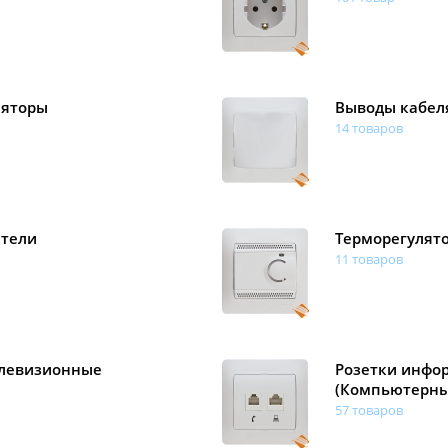
ляторы
Выводы кабел
14 товаров
тели
Терморегулят
11 товаров
елевизионные
Розетки инфо
(Компьютерны
57 товаров