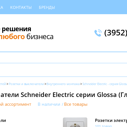
КА
КОНТАКТЫ
БРЕНДЫ
 решения
(3952
любого
бизнеса
етей
Розетки и выключатели
Внутреннего монтажа
Schneider Electric - серия Gloss
ели Schneider Electric серии Glossa (Гл
й ассортимент
В наличии
Все товары
ели
Розетки элект
101 товар