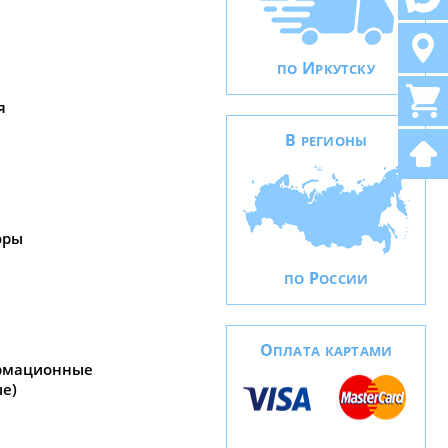
И
ПО
РКУТСКУ
я
В
РЕГИОНЫ
оры
Р
ПО
ОССИИ
О
ПЛАТА КАРТАМИ
рмационные
е)