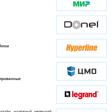
lossa
ированные
изайн, надёжный немецкий