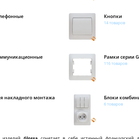
елефонные
Кнопки
14 товаров
оммуникационные
Рамки серии G
116 товаров
ля накладного монтажа
Блоки комбин
6 товаров
х изделий
Glossa
сочетает в себе истинный французский д