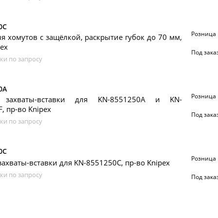
0C
Розница
 хомутов с защёлкой, раскрытие губок до 70 мм,
pex
Под зака
ки по запросу
0A
Розница
 захваты-вставки для KN-8551250A и KN-
, пр-во Knipex
Под зака
ки по запросу
0C
Розница
ахваты-вставки для KN-8551250C, пр-во Knipex
ки по запросу
Под зака