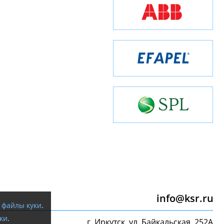
info@ksr.ru
я
файлы куки
.
ки
.
г. Иркутск, ул. Байкальская, 252А