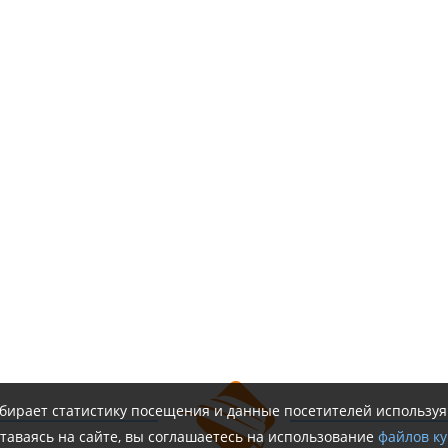
обирает статистику посещения и данные посетителей использу
таваясь на сайте, вы соглашаетесь на использование
файлов ку