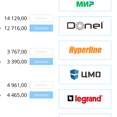
14 129,00
Купить
12 716,00
Заказать
з
3 767,00
Купить
3 390,00
Заказать
з
4 961,00
Купить
4 465,00
Заказать
з