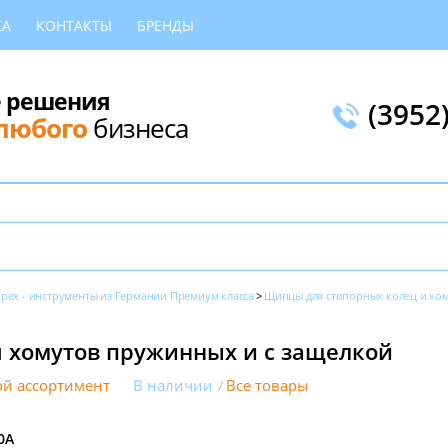
КА
КОНТАКТЫ
БРЕНДЫ
 решения
(3952
любого
бизнеса
ipex - инструменты из Германии Премиум класса
Щипцы для стопорных колец и хо
 хомутов пружинных и с защелкой
й ассортимент
В наличии
Все товары
0A