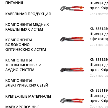
ПИТАНИЯ
Щипцы для
пр-во Kni
КАБЕЛЬНАЯ ПРОДУКЦИЯ
Срок постав
КОМПОНЕНТЫ МЕДНЫХ
KN-855125
КАБЕЛЬНЫХ СИСТЕМ
Щипцы для
c фиксато
КОМПОНЕНТЫ
ВОЛОКОННО-
Срок постав
ОПТИЧЕСКИХ СИСТЕМ
KN-855125
КОМПОНЕНТЫ
Щипцы для
ТЕЛЕВИЗИОННЫХ И
пр-во Kni
АУДИО СИСТЕМ
Срок постав
КОМПОНЕНТЫ
ЭЛЕКТРИЧЕСКИХ СЕТЕЙ
KN-855118
Щипцы для
КРЕПЕЖНЫЕ МАТЕРИАЛЫ
пр-во Kni
Срок постав
МАРКИРОВОЧНЫЕ