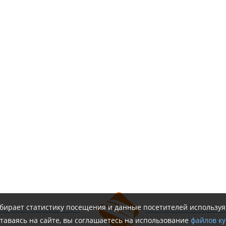
обирает статистику посещения и данные посетителей использу
таваясь на сайте, вы соглашаетесь на использование
файлов ку