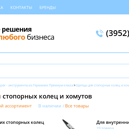
КА
КОНТАКТЫ
БРЕНДЫ
 решения
(3952
любого
бизнеса
ipex - инструменты из Германии Премиум класса
Щипцы для стопорных колец и хо
 стопорных колец и хомутов
й ассортимент
В наличии
Все товары
их стопорных колец
Для внутренни
23 товара