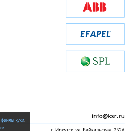
info@ksr.ru
я
файлы куки
.
ки
.
г. Иркутск, ул. Байкальская, 252А