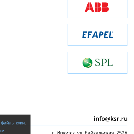
info@ksr.ru
я
файлы куки
.
ки
.
г. Иркутск, ул. Байкальская, 252А