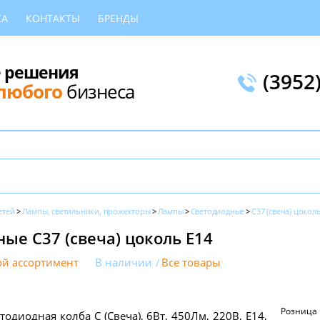
КА
КОНТАКТЫ
БРЕНДЫ
 решения
(3952
любого
бизнеса
етей
Лампы, светильники, прожекторы
Лампы
Светодиодные
C37 (свеча) цокол
ые C37 (свеча) цоколь E14
й ассортимент
В наличии
Все товары
Розница
тодиодная колба C (Свеча), 6Вт, 450Лм, 220В, Е14,