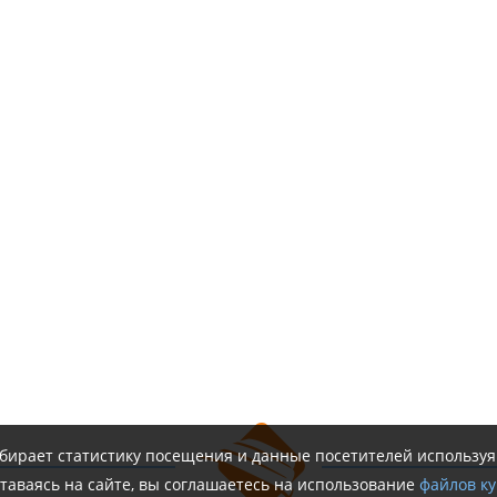
обирает статистику посещения и данные посетителей использу
таваясь на сайте, вы соглашаетесь на использование
файлов ку