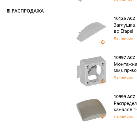
!!! РАСПРОДАЖА
10125 ACZ
Заглушка 
во Efapel
В наличии
10997 ACZ
Монтажная
мм), пр-во
В наличии
10999 ACZ
Распреде
каналов 1
В наличии