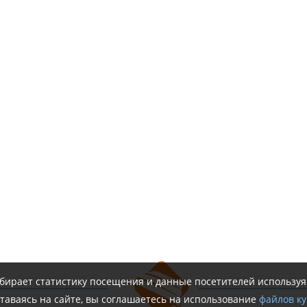
обирает статистику посещения и данные посетителей использу
таваясь на сайте, вы соглашаетесь на использование
файлов ку