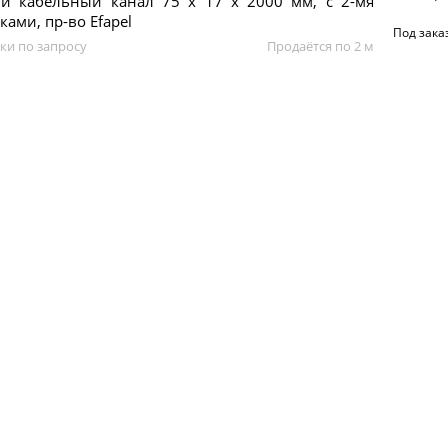
й кабельный канал 75 x 17 x 2000 мм, с 2-мя
ками, пр-во Efapel
Под зака
ки по запросу
Продаётся по 2 м