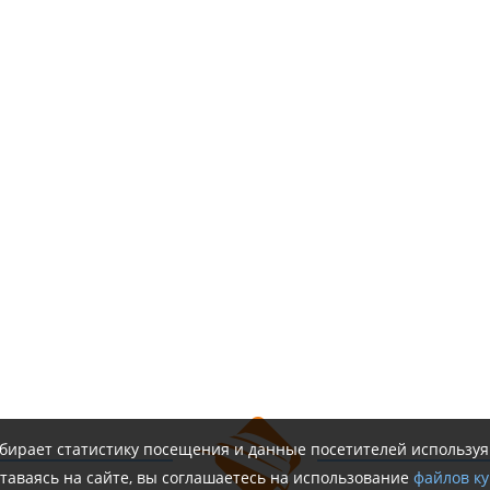
обирает статистику посещения и данные посетителей использу
таваясь на сайте, вы соглашаетесь на использование
файлов ку