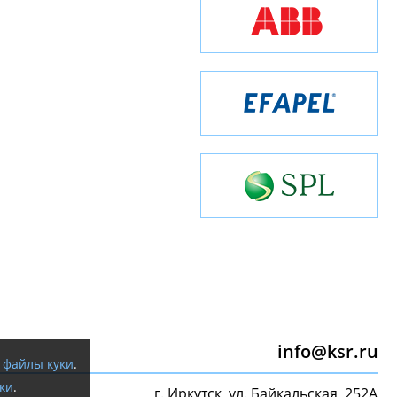
info@ksr.ru
я
файлы куки
.
ки
.
г. Иркутск, ул. Байкальская, 252А