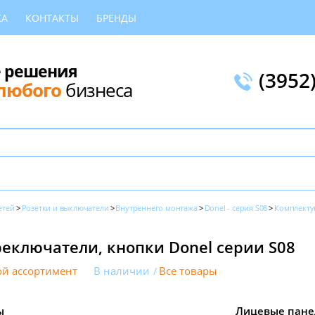
КА
КОНТАКТЫ
БРЕНДЫ
 решения
(3952
любого
бизнеса
етей
Розетки и выключатели
Внутреннего монтажа
Donel - серия S08
Комплект
еключатели, кнопки Donel серии S08
й ассортимент
В наличии
Все товары
ы
Лицевые пане