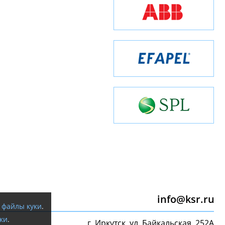
info@ksr.ru
я
файлы куки
.
ки
.
г. Иркутск, ул. Байкальская, 252А