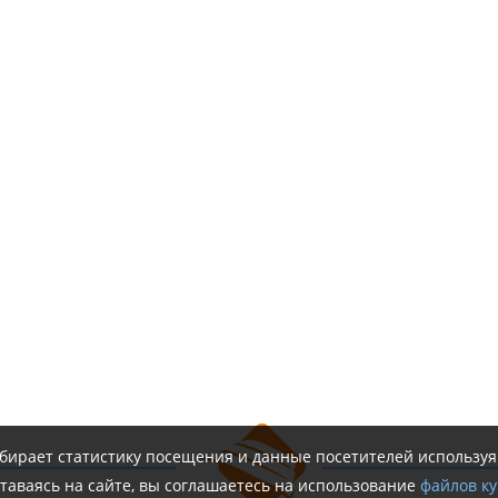
обирает статистику посещения и данные посетителей использу
таваясь на сайте, вы соглашаетесь на использование
файлов ку