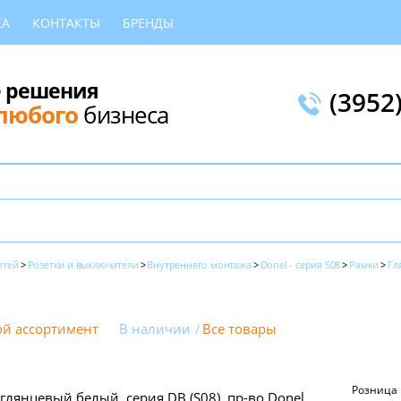
КА
КОНТАКТЫ
БРЕНДЫ
 решения
(3952
любого
бизнеса
етей
Розетки и выключатели
Внутреннего монтажа
Donel - серия S08
Рамки
Гл
й ассортимент
В наличии
Все товары
Розница
 глянцевый белый, серия DB (S08), пр-во Donel