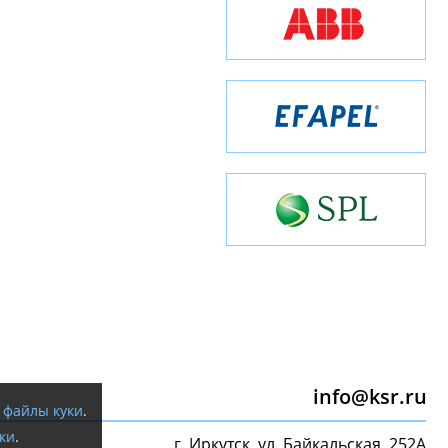
info@ksr.ru
я
файлы куки
.
ки
.
г. Иркутск, ул. Байкальская, 252А