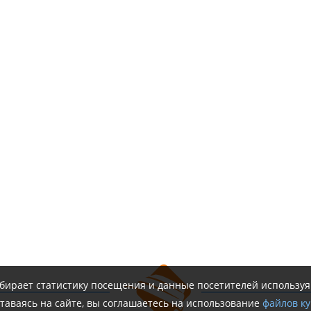
обирает статистику посещения и данные посетителей использу
таваясь на сайте, вы соглашаетесь на использование
файлов ку