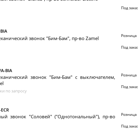
Под зака
-BIA
Розница
ханический звонок "Бим-Бам", пр-во Zamel
Под зака
/A-BIA
Розница
еханический звонок "Бим-Бам" с выключателем,
el
Под зака
ки по запросу
-ECR
Розница
ный звонок "Соловей" ("Однотональный"), пр-во
Под зака