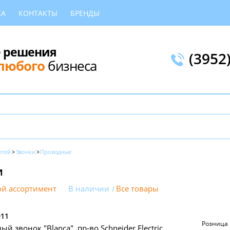
КА
КОНТАКТЫ
БРЕНДЫ
 решения
(3952
любого
бизнеса
етей
Звонки
Проводные
и
й ассортимент
В наличии
Все товары
011
Розница
й звонок "Blanca", пр-во Schneider Electric