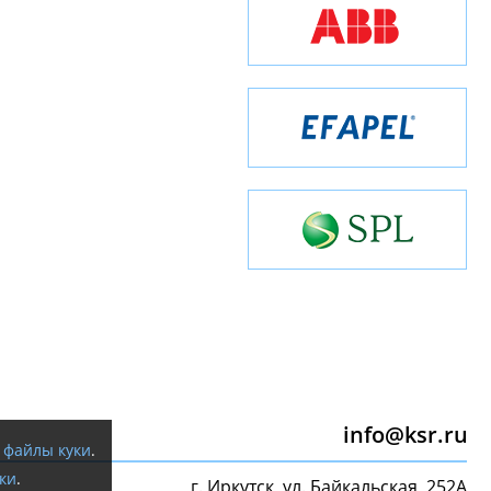
info@ksr.ru
я
файлы куки
.
ки
.
г. Иркутск, ул. Байкальская, 252А