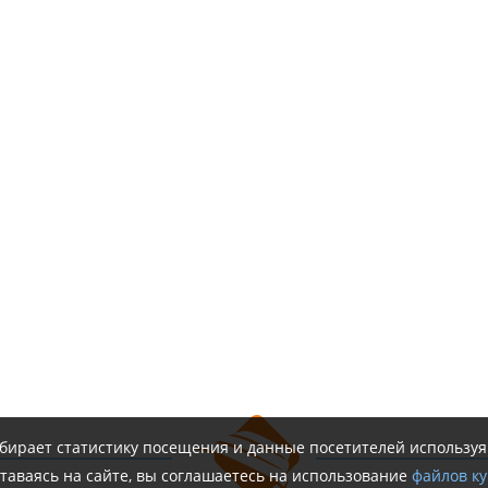
обирает статистику посещения и данные посетителей использу
таваясь на сайте, вы соглашаетесь на использование
файлов ку