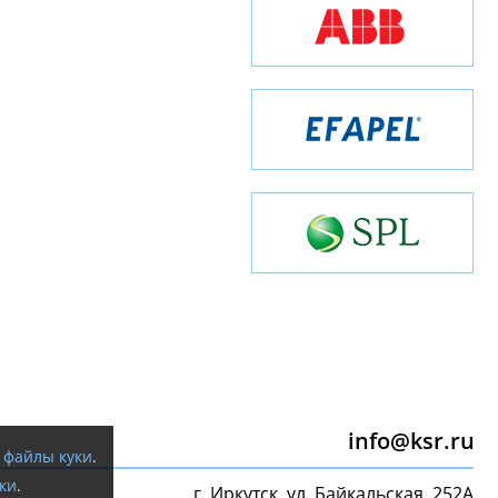
info@ksr.ru
я
файлы куки
.
ки
.
г. Иркутск, ул. Байкальская, 252А