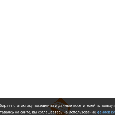
обирает статистику посещения и данные посетителей использу
таваясь на сайте, вы соглашаетесь на использование
файлов ку