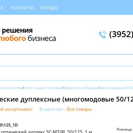
КА
КОНТАКТЫ
БРЕНДЫ
 решения
(3952
любого
бизнеса
ческих систем
Патч-корды оптические
Дуплексные (Duplex)
Многомодовые 50/1
еские дуплексные (многомодовые 50/12
й ассортимент
В наличии
Все товары
0\125_1D
Розница
 оптический дуплекс SC-MT/RJ, 50/125, 1 м