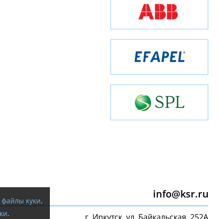
info@ksr.ru
я
файлы куки
.
ки
.
г. Иркутск, ул. Байкальская, 252А