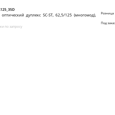
\125_35D
Розница
 оптический дуплекс SC-ST, 62,5/125 (многомод),
Под зака
ки по запросу