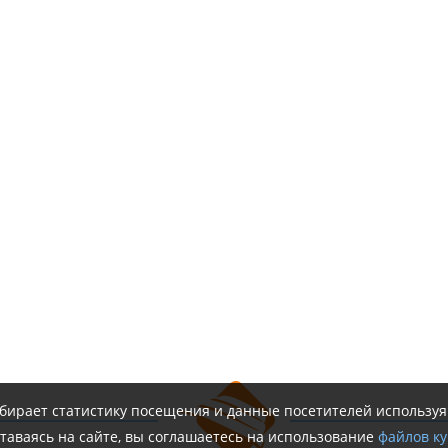
обирает статистику посещения и данные посетителей использу
таваясь на сайте, вы соглашаетесь на использование
файлов ку