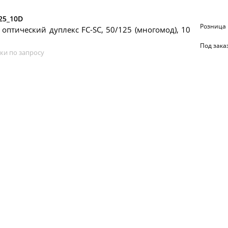
25_10D
Розница
 оптический дуплекс FC-SC, 50/125 (многомод), 10
Под зака
ки по запросу