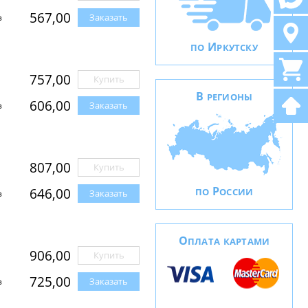
567,00
Заказать
з
И
ПО
РКУТСКУ
757,00
Купить
В
РЕГИОНЫ
606,00
Заказать
з
807,00
Купить
Р
646,00
ПО
ОССИИ
Заказать
з
О
ПЛАТА КАРТАМИ
906,00
Купить
725,00
Заказать
з