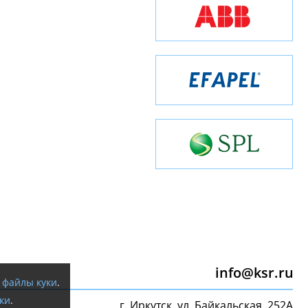
info@ksr.ru
я
файлы куки
.
ки
.
г. Иркутск, ул. Байкальская, 252А