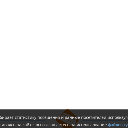
обирает статистику посещения и данные посетителей использу
таваясь на сайте, вы соглашаетесь на использование
файлов ку