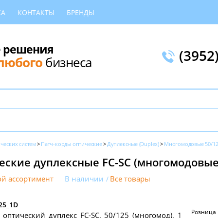
КА
КОНТАКТЫ
БРЕНДЫ
 решения
(3952
любого
бизнеса
ческих систем
Патч-корды оптические
Дуплексные (Duplex)
Многомодовые 50/1
еские дуплексные FC-SC (многомодовые
й ассортимент
В наличии
Все товары
25_1D
Розница
 оптический дуплекс FC-SC, 50/125 (многомод), 1