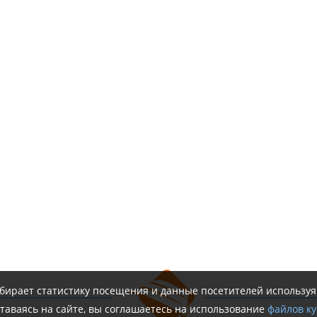
обирает статистику посещения и данные посетителей использу
таваясь на сайте, вы соглашаетесь на использование
файлов ку