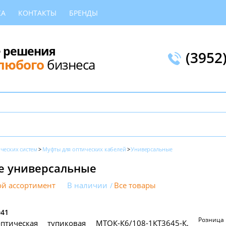
КА
КОНТАКТЫ
БРЕНДЫ
 решения
(3952
любого
бизнеса
ческих систем
Муфты для оптических кабелей
Универсальные
е универсальные
й ассортимент
В наличии
Все товары
041
Розница
тическая тупиковая МТОК-К6/108-1КТ3645-К,