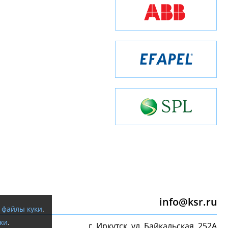
info@ksr.ru
я
файлы куки
.
ки
.
г. Иркутск, ул. Байкальская, 252А