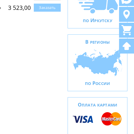
3 523,00
Заказать
з
И
ПО
РКУТСКУ
В
РЕГИОНЫ
Р
ПО
ОССИИ
О
ПЛАТА КАРТАМИ