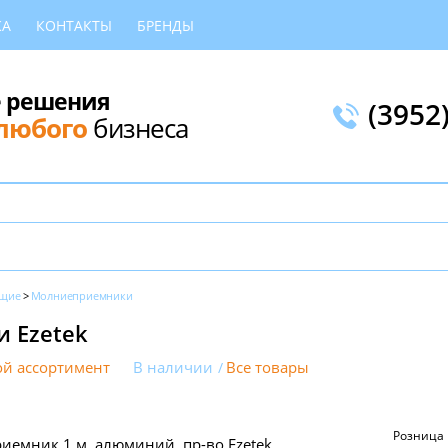
КА
КОНТАКТЫ
БРЕНДЫ
 решения
(3952
любого
бизнеса
ющие
Молниеприемники
 Ezetek
й ассортимент
В наличии
Все товары
Розница
емник 1 м, алюминий, пр-во Ezetek