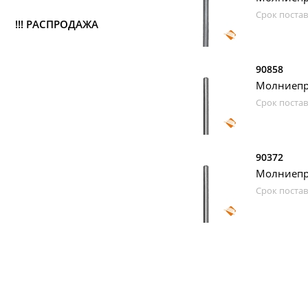
Срок постав
!!! РАСПРОДАЖА
90858
Молниепри
Срок постав
90372
Молниепри
Срок постав