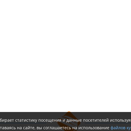
обирает статистику посещения и данные посетителей использу
таваясь на сайте, вы соглашаетесь на использование
файлов ку