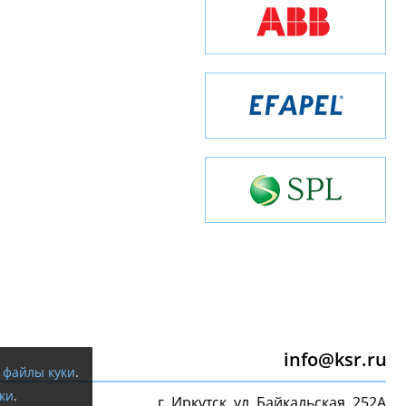
info@ksr.ru
я
файлы куки
.
ки
.
г. Иркутск, ул. Байкальская, 252А