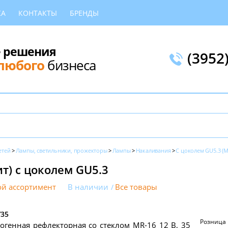
КА
КОНТАКТЫ
БРЕНДЫ
 решения
(3952
любого
бизнеса
етей
Лампы, светильники, прожекторы
Лампы
Накаливания
С цоколем GU5.3 (M
т) с цоколем GU5.3
й ассортимент
В наличии
Все товары
/35
Розница
огенная рефлекторная со стеклом MR-16 12 В, 35