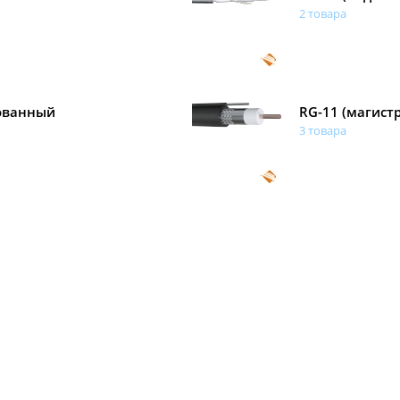
2 товара
ованный
RG-11 (магист
3 товара