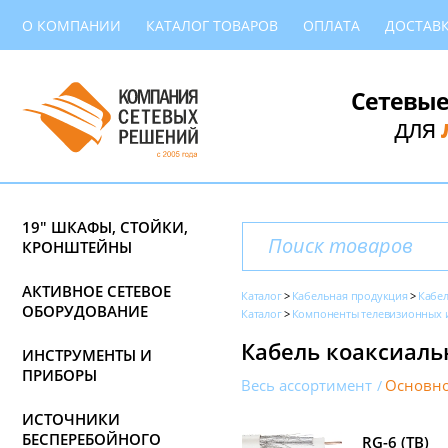
О КОМПАНИИ
КАТАЛОГ ТОВАРОВ
ОПЛАТА
ДОСТАВ
Сетевые
для
19" ШКАФЫ, СТОЙКИ,
КРОНШТЕЙНЫ
АКТИВНОЕ СЕТЕВОЕ
Каталог
Кабельная продукция
Кабе
ОБОРУДОВАНИЕ
Каталог
Компоненты телевизионных и
Кабель коаксиал
ИНСТРУМЕНТЫ И
ПРИБОРЫ
Весь ассортимент
Основно
ИСТОЧНИКИ
БЕСПЕРЕБОЙНОГО
RG-6 (ТВ)