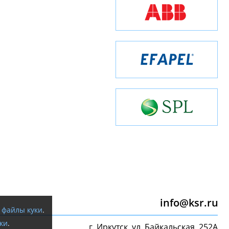
info@ksr.ru
я
файлы куки
.
ки
.
г. Иркутск, ул. Байкальская, 252А