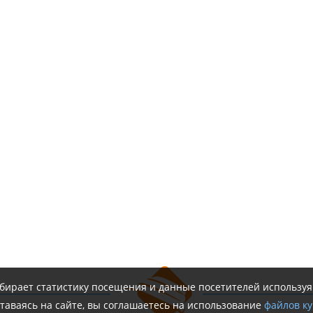
обирает статистику посещения и данные посетителей использу
таваясь на сайте, вы соглашаетесь на использование
файлов ку