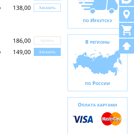
138,00
Заказать
з
И
ПО
РКУТСКУ
186,00
Купить
В
РЕГИОНЫ
149,00
Заказать
з
Р
ПО
ОССИИ
О
ПЛАТА КАРТАМИ