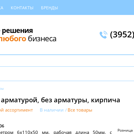
КА
КОНТАКТЫ
БРЕНДЫ
 решения
(3952
любого
бизнеса
ры
с арматурой, без арматуры, кирпича
й ассортимент
В наличии
Все товары
06
Розница
етром 6х110х50 мм, рабочая длина 50мм, с