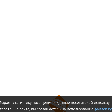
обирает статистику посещения и данные посетителей использу
таваясь на сайте, вы соглашаетесь на использование
файлов ку