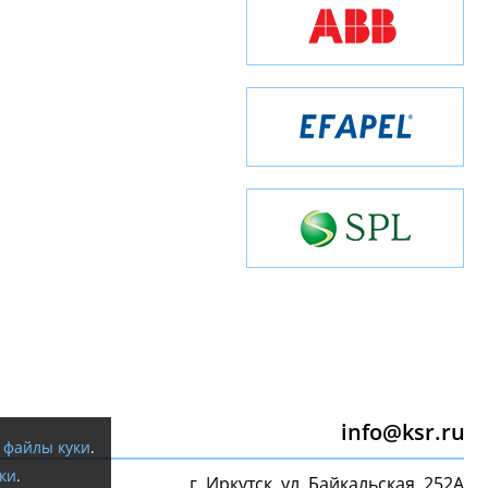
info@ksr.ru
я
файлы куки
.
ки
.
г. Иркутск, ул. Байкальская, 252А