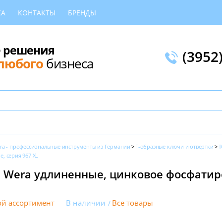
КА
КОНТАКТЫ
БРЕНДЫ
 решения
(3952
любого
бизнеса
ra - профессиональные инструменты из Германии
Г-образные ключи и отвёртки
T
, серия 967 XL
 Wera удлиненные, цинковое фосфатир
й ассортимент
В наличии
Все товары