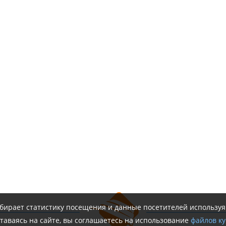
обирает статистику посещения и данные посетителей использу
таваясь на сайте, вы соглашаетесь на использование
файлов ку