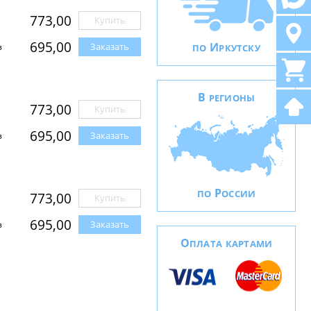
773,00
Купить
695,00
И
Заказать
з
ПО
РКУТСКУ
В
РЕГИОНЫ
773,00
Купить
695,00
Заказать
з
Р
ПО
ОССИИ
773,00
Купить
695,00
Заказать
з
О
ПЛАТА КАРТАМИ