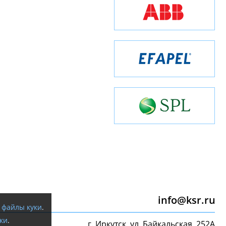
info@ksr.ru
я
файлы куки
.
ки
.
г. Иркутск, ул. Байкальская, 252А