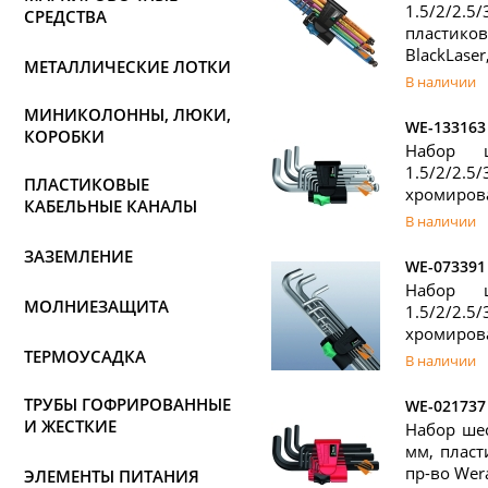
1.5/2/2.
СРЕДСТВА
пластико
BlackLaser
МЕТАЛЛИЧЕСКИЕ ЛОТКИ
В наличии
МИНИКОЛОННЫ, ЛЮКИ,
WE-133163
КОРОБКИ
Набор 
1.5/2/2.
ПЛАСТИКОВЫЕ
хромирова
КАБЕЛЬНЫЕ КАНАЛЫ
В наличии
ЗАЗЕМЛЕНИЕ
WE-073391
Набор 
МОЛНИЕЗАЩИТА
1.5/2/2.
хромирова
ТЕРМОУСАДКА
В наличии
ТРУБЫ ГОФРИРОВАННЫЕ
WE-021737
И ЖЕСТКИЕ
Набор шес
мм, пласт
пр-во Wer
ЭЛЕМЕНТЫ ПИТАНИЯ