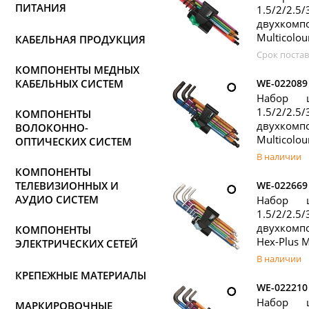
ПИТАНИЯ
1.5/2/2
двухкомп
Multicolou
КАБЕЛЬНАЯ ПРОДУКЦИЯ
Срок постав
КОМПОНЕНТЫ МЕДНЫХ
КАБЕЛЬНЫХ СИСТЕМ
WE-022089
Набор 
1.5/2/2.
КОМПОНЕНТЫ
двухкомп
ВОЛОКОННО-
Multicolou
ОПТИЧЕСКИХ СИСТЕМ
В наличии
КОМПОНЕНТЫ
ТЕЛЕВИЗИОННЫХ И
WE-022669
АУДИО СИСТЕМ
Набор 
1.5/2/2.
двухкомп
КОМПОНЕНТЫ
Hex-Plus M
ЭЛЕКТРИЧЕСКИХ СЕТЕЙ
В наличии
КРЕПЕЖНЫЕ МАТЕРИАЛЫ
WE-022210
Набор 
МАРКИРОВОЧНЫЕ