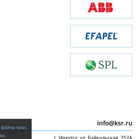
info@ksr.ru
я
файлы куки
.
ки
.
г. Иркутск, ул. Байкальская, 252А