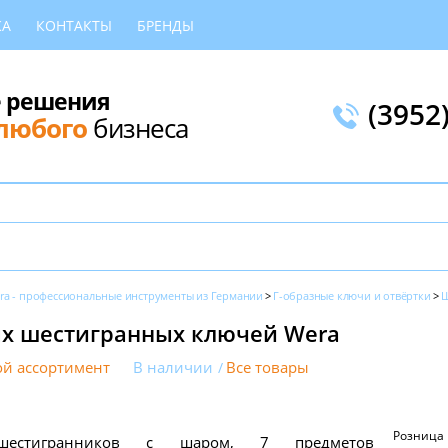
КА
КОНТАКТЫ
БРЕНДЫ
 решения
(3952
любого
бизнеса
ra - профессиональные инструменты из Германии
Г-образные ключи и отвёртки
Ш
ых шестигранных ключей Wera
й ассортимент
В наличии
Все товары
Розница
шестигранников с шаром, 7 предметов