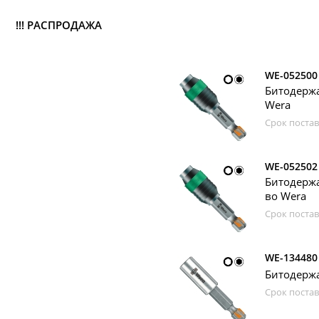
!!! РАСПРОДАЖА
WE-052500
Битодержа
Wera
Срок постав
WE-052502
Битодержа
во Wera
Срок постав
WE-134480
Битодержа
Срок постав