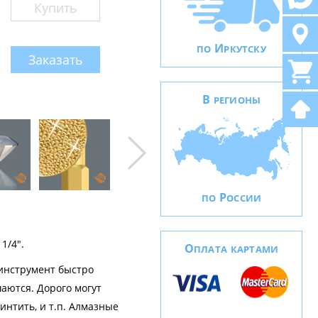
Купить
И
ПО
РКУТСКУ
Заказать
В
РЕГИОНЫ
Р
ПО
ОССИИ
1/4".
О
ПЛАТА КАРТАМИ
инструмент быстро
шаются. Дорого могут
нтить, и т.п. Алмазные