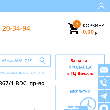
0
КОРЗИНА
)
20-34-94
0,00
.
Р
В
04 мая 2026 17:35
АКАНСИЯ
ПРОДАВЦА
ы
С алмазным покрытием
TORX®
ТЦ В
В
ЕРСАЛЬ
867/1 BDC, пр-во
Б
ЕСПЛАТНО