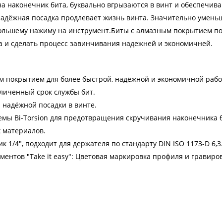
а наконечник бита, буквально вгрызаются в винт и обеспечив
 Надёжная посадка продлевает жизнь винта. Значительно умен
большему нажиму на инструмент.Биты с алмазным покрытием п
 и сделать процесс завинчивания надежней и экономичней.
 покрытием для более быстрой, надёжной и экономичной рабо
личенный срок службы бит.
 надёжной посадки в винте.
темы Bi-Torsion для предотвращения скручивания наконечника б
 материалов.
 1/4", подходит для держателя по стандарту DIN ISO 1173-D 6,3
ентов "Take it easy": Цветовая маркировка профиля и гравиро