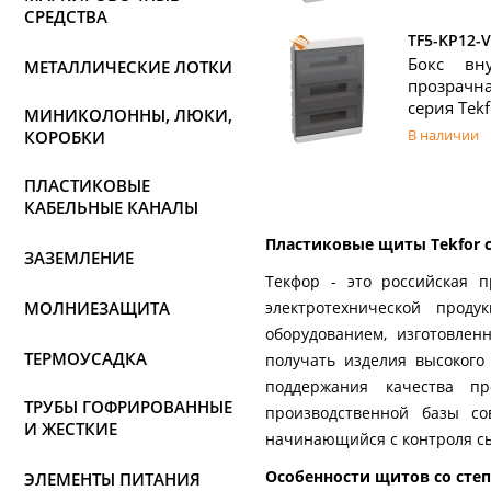
СРЕДСТВА
TF5-KP12-V
Бокс вн
МЕТАЛЛИЧЕСКИЕ ЛОТКИ
прозрачна
серия Tekf
МИНИКОЛОННЫ, ЛЮКИ,
В наличии
КОРОБКИ
ПЛАСТИКОВЫЕ
КАБЕЛЬНЫЕ КАНАЛЫ
Пластиковые щиты Tekfor 
ЗАЗЕМЛЕНИЕ
Текфор - это российская 
МОЛНИЕЗАЩИТА
электротехнической прод
оборудованием, изготовлен
ТЕРМОУСАДКА
получать изделия высокого
поддержания качества п
ТРУБЫ ГОФРИРОВАННЫЕ
производственной базы со
И ЖЕСТКИЕ
начинающийся с контроля сы
Особенности щитов со степ
ЭЛЕМЕНТЫ ПИТАНИЯ