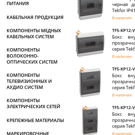
ПИТАНИЯ
черная д
Tekfor IP4
КАБЕЛЬНАЯ ПРОДУКЦИЯ
В наличии
КОМПОНЕНТЫ МЕДНЫХ
TF5-KP12-V
КАБЕЛЬНЫХ СИСТЕМ
Бокс вн
прозрачна
серия Tekf
КОМПОНЕНТЫ
ВОЛОКОННО-
В наличии
ОПТИЧЕСКИХ СИСТЕМ
TF5-KP12-V
КОМПОНЕНТЫ
Бокс вн
ТЕЛЕВИЗИОННЫХ И
прозрачна
АУДИО СИСТЕМ
серия Tekf
В наличии
КОМПОНЕНТЫ
ЭЛЕКТРИЧЕСКИХ СЕТЕЙ
TF5-KP12-V
Бокс вн
прозрачна
КРЕПЕЖНЫЕ МАТЕРИАЛЫ
серия Tekf
МАРКИРОВОЧНЫЕ
В наличии