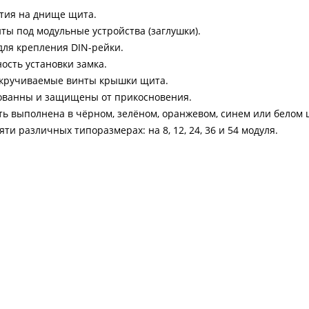
тия на днище щита.
ы под модульные устройства (заглушки).
ля крепления DIN-рейки.
сть установки замка.
акручиваемые винты крышки щита.
ованны и защищены от прикосновения.
ь выполнена в чёрном, зелёном, оранжевом, синем или белом ц
и различных типоразмерах: на 8, 12, 24, 36 и 54 модуля.