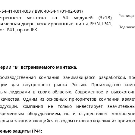
-54-41-K01-K03 / BVK 40-54-1 (01-02-081)
Розница
утреннего монтажа на 54 модулей (3х18),
я черная дверь, изолированные шины PE/N, IP41,
Под зака
or IP41, пр-во IEK
серии "B" встраиваемого монтажа.
производственная компания, занимающаяся разработкой, пр
укции для внутреннего рынка России. Производство ко
ным лидерами в своих областях. Современное и высокоточ
 качества. Одним из основных приоритетов компании являет
родукции, компания не только инвестирует значительн
временным оборудованием, но и осуществляет многоступе
рья и заканчивающийся выходом готового изделия из произво
енью защиты IP41: