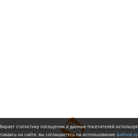
обирает статистику посещения и данные посетителей использу
таваясь на сайте, вы соглашаетесь на использование
файлов ку