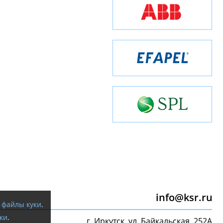
info@ksr.ru
я
файлы куки
.
ки
.
г. Иркутск, ул. Байкальская, 252А