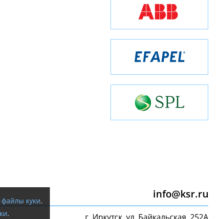
info@ksr.ru
я
файлы куки
.
ки
.
г. Иркутск, ул. Байкальская, 252А