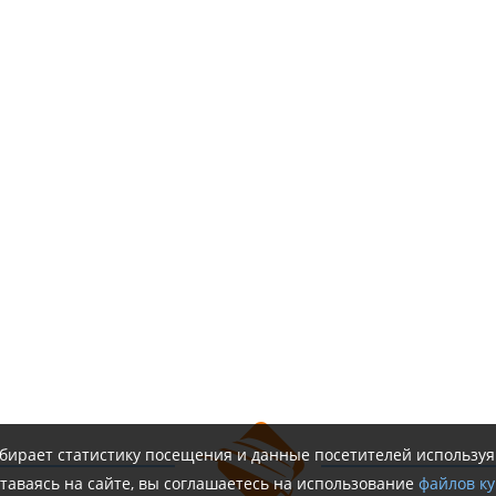
обирает статистику посещения и данные посетителей использу
таваясь на сайте, вы соглашаетесь на использование
файлов ку