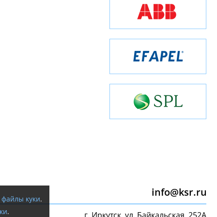
info@ksr.ru
я
файлы куки
.
ки
.
г. Иркутск, ул. Байкальская, 252А