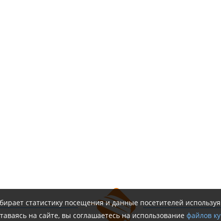
обирает статистику посещения и данные посетителей использу
таваясь на сайте, вы соглашаетесь на использование
файлов ку