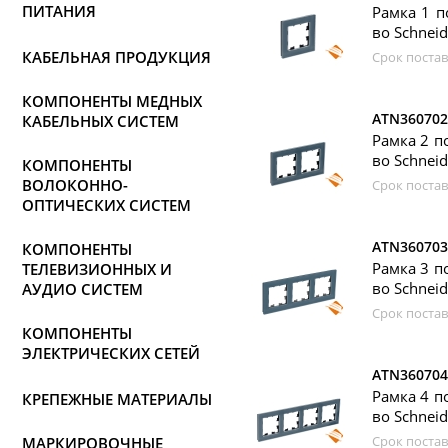
ПИТАНИЯ
Рамка 1 п
во Schneide
КАБЕЛЬНАЯ ПРОДУКЦИЯ
Срок постав
КОМПОНЕНТЫ МЕДНЫХ
ATN360702
КАБЕЛЬНЫХ СИСТЕМ
Рамка 2 по
во Schneide
КОМПОНЕНТЫ
ВОЛОКОННО-
Срок постав
ОПТИЧЕСКИХ СИСТЕМ
ATN360703
КОМПОНЕНТЫ
Рамка 3 по
ТЕЛЕВИЗИОННЫХ И
во Schneide
АУДИО СИСТЕМ
Срок постав
КОМПОНЕНТЫ
ЭЛЕКТРИЧЕСКИХ СЕТЕЙ
ATN360704
Рамка 4 по
КРЕПЕЖНЫЕ МАТЕРИАЛЫ
во Schneide
Срок постав
МАРКИРОВОЧНЫЕ