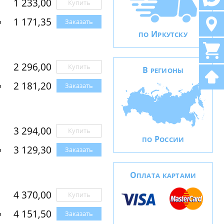
1 233,00
Купить
1 171,35
Заказать
з
И
ПО
РКУТСКУ
2 296,00
Купить
В
РЕГИОНЫ
2 181,20
Заказать
з
3 294,00
Купить
Р
ПО
ОССИИ
3 129,30
Заказать
з
О
ПЛАТА КАРТАМИ
4 370,00
Купить
4 151,50
Заказать
з