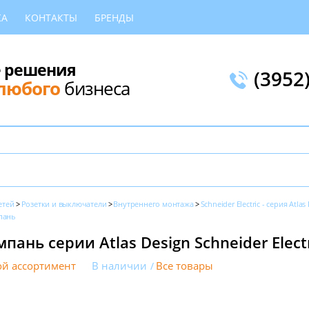
КА
КОНТАКТЫ
БРЕНДЫ
 решения
(3952
любого
бизнеса
етей
Розетки и выключатели
Внутреннего монтажа
Schneider Electric - серия Atlas
пань
ань серии Atlas Design Schneider Electr
й ассортимент
В наличии
Все товары