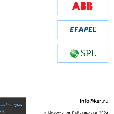
info@ksr.ru
я
файлы куки
.
ки
.
г. Иркутск, ул. Байкальская, 252А