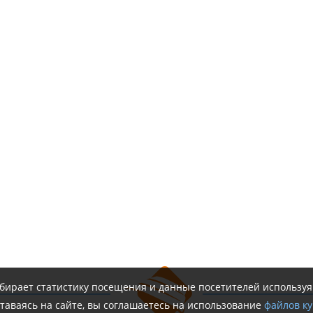
обирает статистику посещения и данные посетителей использу
таваясь на сайте, вы соглашаетесь на использование
файлов ку