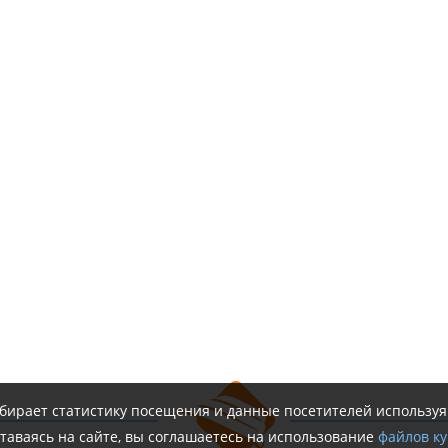
обирает статистику посещения и данные посетителей использу
таваясь на сайте, вы соглашаетесь на использование
файлов ку