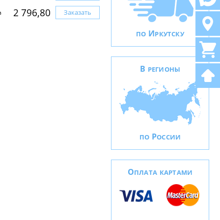
2 796,80
Заказать
з
И
ПО
РКУТСКУ
В
РЕГИОНЫ
Р
ПО
ОССИИ
О
ПЛАТА КАРТАМИ