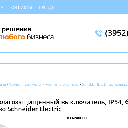
КА
КОНТАКТЫ
БРЕНДЫ
 решения
(3952
любого
бизнеса
етей
Розетки и выключатели
Накладного монтажа
Schneider Electric - влагозащищ
агозащищенный выключатель, IP54, бе
во Schneider Electric
ATN540111