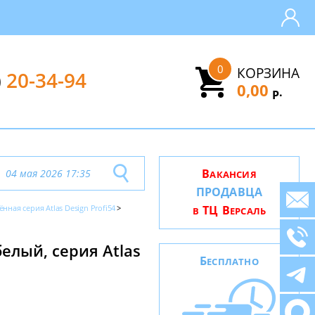
0
КОРЗИНА
)
20-34-94
0,00
.
Р
В
04 мая 2026 17:35
АКАНСИЯ
ПРОДАВЦА
ённая серия Atlas Design Profi54
ТЦ В
В
ЕРСАЛЬ
лый, серия Atlas
Б
ЕСПЛАТНО