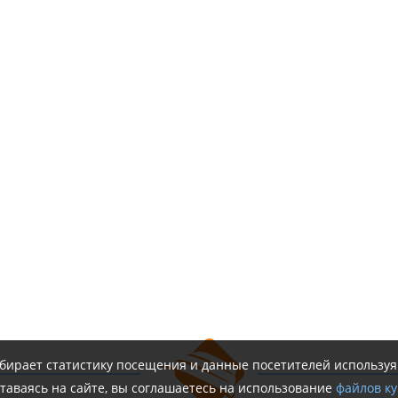
обирает статистику посещения и данные посетителей использу
таваясь на сайте, вы соглашаетесь на использование
файлов ку