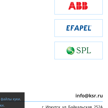
info@ksr.ru
я
файлы куки
.
ки
.
г. Иркутск, ул. Байкальская, 252А