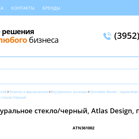
КА
КОНТАКТЫ
БРЕНДЫ
 решения
(3952
любого
бизнеса
етей
Розетки и выключатели
Внутреннего монтажа
Schneider Electric - серия Atlas
 стекло/Чёрный
туральное стекло/черный, Atlas Design, 
ATN361002