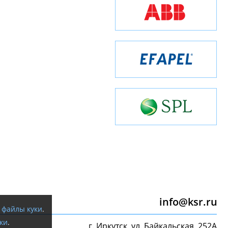
info@ksr.ru
я
файлы куки
.
ки
.
г. Иркутск, ул. Байкальская, 252А