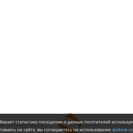
обирает статистику посещения и данные посетителей использу
таваясь на сайте, вы соглашаетесь на использование
файлов ку