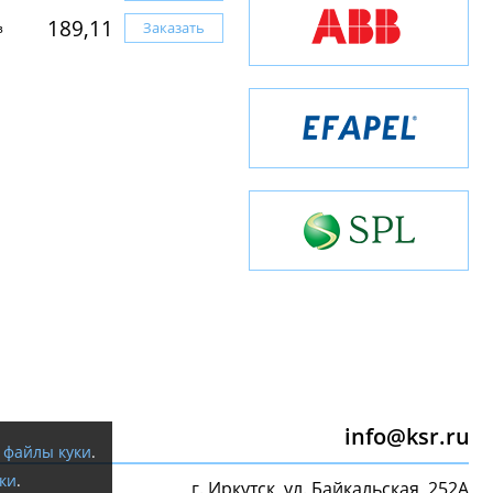
189,11
Заказать
з
info@ksr.ru
я
файлы куки
.
ки
.
г. Иркутск, ул. Байкальская, 252А