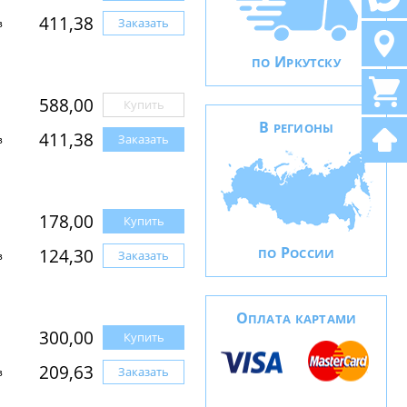
411,38
Заказать
з
И
ПО
РКУТСКУ
588,00
Купить
В
РЕГИОНЫ
411,38
Заказать
з
178,00
Купить
Р
124,30
ПО
ОССИИ
Заказать
з
О
ПЛАТА КАРТАМИ
300,00
Купить
209,63
Заказать
з