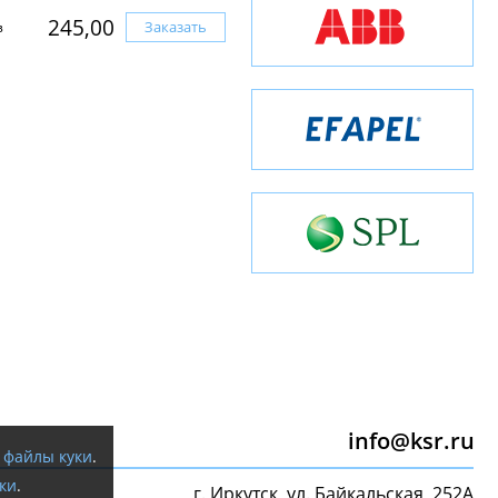
245,00
Заказать
з
info@ksr.ru
я
файлы куки
.
ки
.
г. Иркутск, ул. Байкальская, 252А