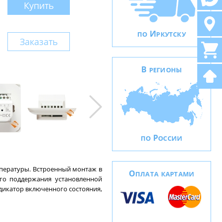
Купить
И
ПО
РКУТСКУ
Заказать
В
РЕГИОНЫ
Р
ПО
ОССИИ
мпературы. Встроенный монтаж в
О
ПЛАТА КАРТАМИ
ого поддержания установленной
ндикатор включенного состояния,