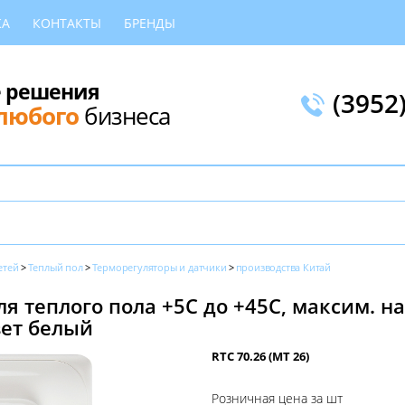
КА
КОНТАКТЫ
БРЕНДЫ
 решения
(3952
любого
бизнеса
етей
Теплый пол
Терморегуляторы и датчики
производства Китай
я теплого пола +5С до +45С, максим. на
вет белый
RTC 70.26 (МТ 26)
Розничная цена за шт