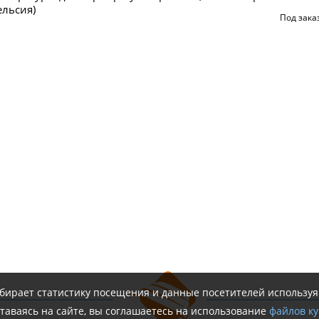
ельсия)
Под зака
обирает статистику посещения и данные посетителей использу
таваясь на сайте, вы соглашаетесь на использование
файлов ку