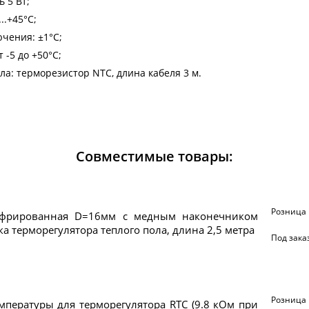
 5 Вт;
..+45°C;
чения: ±1°C;
 -5 до +50°C;
а: терморезистор NTC, длина кабеля 3 м.
Совместимые товары:
Розница
офрированная D=16мм с медным наконечником
ка терморегулятора теплого пола, длина 2,5 метра
Под зака
Розница
мпературы для терморегулятора RTC (9.8 кОм при