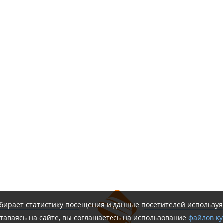
обирает статистику посещения и данные посетителей использу
таваясь на сайте, вы соглашаетесь на использование
файлов ку