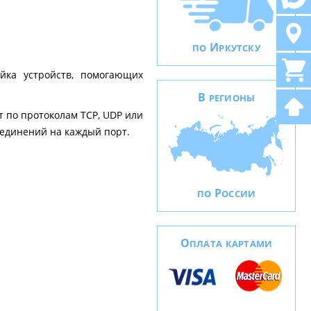
И
ПО
РКУТСКУ
ейка устройств, помогающих
В
РЕГИОНЫ
т по протоколам TCP, UDP или
оединений на каждый порт.
Р
ПО
ОССИИ
О
ПЛАТА КАРТАМИ