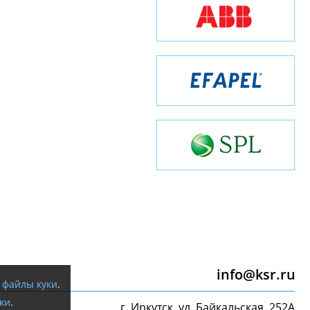
info@ksr.ru
я
файлы куки
.
ки
.
г. Иркутск, ул. Байкальская, 252А