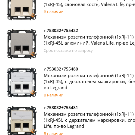
(1xRJ-45), слоновая кость, Valena Life, пр
В наличии
∩753032+755422
Механизм розетки телефонной (1xRJ-11
(1xRJ-45), алюминий, Valena Life, пр-во L
Срок поставки по запросу
∩753032+755480
Механизм розетки телефонной (1xRJ-11
(1xRJ-45), с держателем маркировки, бел
во Legrand
В наличии
∩753032+755481
Механизм розетки телефонной (1xRJ-11
(1xRJ-45), с держателем маркировки, сло
Life, пр-во Legrand
В наличии