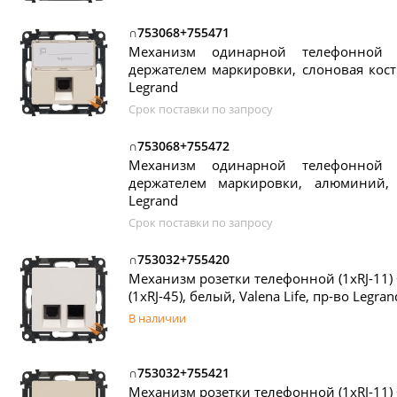
∩753068+755471
Механизм одинарной телефонной р
держателем маркировки, слоновая кость,
Legrand
Срок поставки по запросу
∩753068+755472
Механизм одинарной телефонной р
держателем маркировки, алюминий, V
Legrand
Срок поставки по запросу
∩753032+755420
Механизм розетки телефонной (1xRJ-11
(1xRJ-45), белый, Valena Life, пр-во Legran
В наличии
∩753032+755421
Механизм розетки телефонной (1xRJ-11