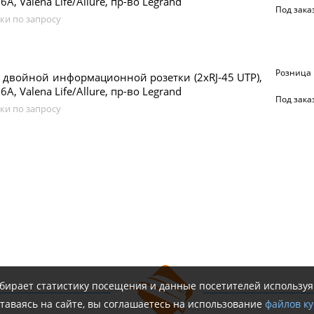
6A, Valena Life/Allure, пр-во Legrand
Под зака
ки по запросу
Розница
двойной информационной розетки (2xRJ-45 UTP),
6A, Valena Life/Allure, пр-во Legrand
Под зака
ки по запросу
обирает статистику посещения и данные посетителей использу
таваясь на сайте, вы соглашаетесь на использование
файлов ку