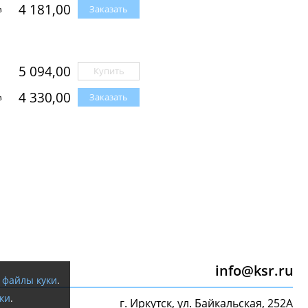
4 181,00
Заказать
з
5 094,00
Купить
4 330,00
Заказать
з
info@ksr.ru
я
файлы куки
.
ки
.
г. Иркутск, ул. Байкальская, 252А