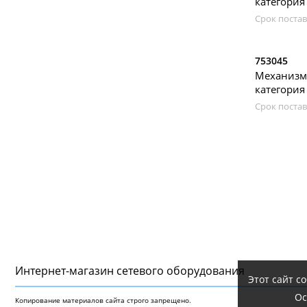
категория 
Срок постав
753045
Механизм 
категория 
Срок постав
Интернет-магазин сетeвого оборудования
Этот сайт с
Ос
Копирование материалов сайта строго запрещено.