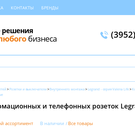
КА
КОНТАКТЫ
БРЕНДЫ
 решения
(3952
любого
бизнеса
етей
Розетки и выключатели
Внутреннего монтажа
Legrand - серия Valena Life
К
ые
ационных и телефонных розеток Legra
й ассортимент
В наличии
Все товары