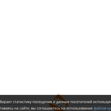
обирает статистику посещения и данные посетителей использу
таваясь на сайте, вы соглашаетесь на использование
файлов ку