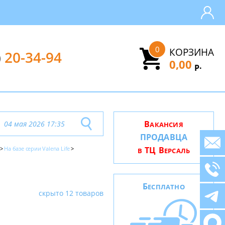
0
КОРЗИНА
)
20-34-94
0,00
.
Р
В
04 мая 2026 17:35
АКАНСИЯ
ПРОДАВЦА
На базе серии Valena Life
ТЦ В
В
ЕРСАЛЬ
Б
ЕСПЛАТНО
скрыто 12 товаров