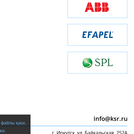
info@ksr.ru
я
файлы куки
.
ки
.
г. Иркутск, ул. Байкальская, 252А