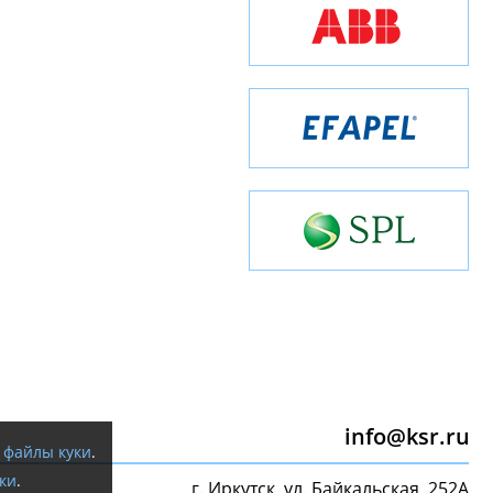
info@ksr.ru
я
файлы куки
.
ки
.
г. Иркутск, ул. Байкальская, 252А