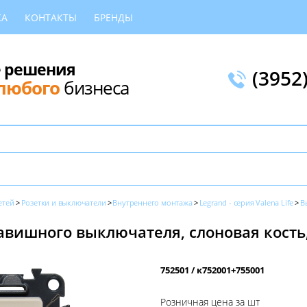
КА
КОНТАКТЫ
БРЕНДЫ
 решения
(3952
любого
бизнеса
етей
Розетки и выключатели
Внутреннего монтажа
Legrand - серия Valena Life
В
ишного выключателя, слоновая кость, V
752501 / к752001+755001
Розничная цена за шт