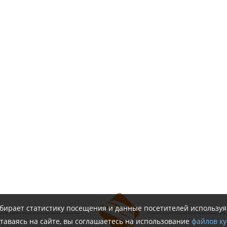
обирает статистику посещения и данные посетителей использу
таваясь на сайте, вы соглашаетесь на использование
файлов ку