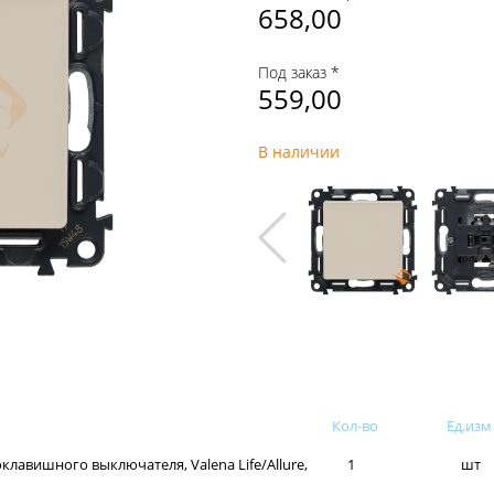
658,00
Под заказ *
559,00
В наличии
Кол-во
Ед.изм
лавишного выключателя, Valena Life/Allure,
1
шт