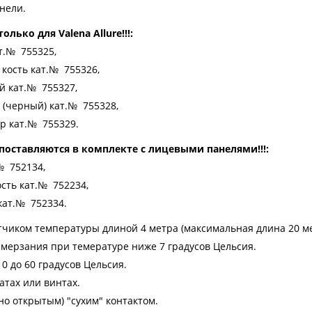
анели.
лько для Valena Allure!!!:
т.№ 755325,
кость кат.№ 755326,
й кат.№ 755327,
 (черный) кат.№ 755328,
р кат.№ 755329.
 поставляются в комплекте с лицевыми панелями!!!:
№ 752134,
сть кат.№ 752234,
кат.№ 752334.
тчиком температуры длиной 4 метра (максимальная длина 20 ме
амерзания при темературе ниже 7 градусов Цельсия.
0 до 60 градусов Цельсия.
атах или винтах.
но открытым) "сухим" контактом.