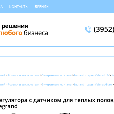
КА
КОНТАКТЫ
БРЕНДЫ
 решения
(3952
любого
бизнеса
етей
Розетки и выключатели
Внутреннего монтажа
Legrand - серия Valena Life
К
етей
Розетки и выключатели
Внутреннего монтажа
Legrand - серия Valena Allure
гулятора с датчиком для теплых полов,
Legrand