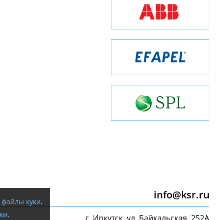
info@ksr.ru
я
файлы куки
.
ки
.
г. Иркутск, ул. Байкальская, 252А