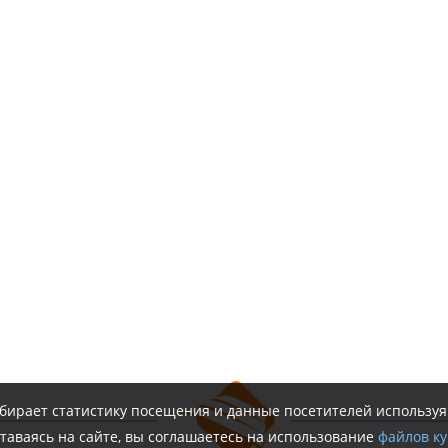
обирает статистику посещения и данные посетителей использу
таваясь на сайте, вы соглашаетесь на использование
файлов ку