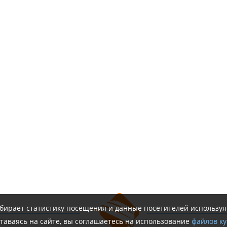
обирает статистику посещения и данные посетителей использу
таваясь на сайте, вы соглашаетесь на использование
файлов ку