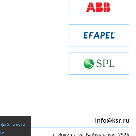
info@ksr.ru
я
файлы куки
.
ки
.
г. Иркутск, ул. Байкальская, 252А