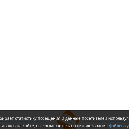
обирает статистику посещения и данные посетителей использу
таваясь на сайте, вы соглашаетесь на использование
файлов ку