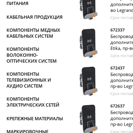
ПИТАНИЯ
дополните
во Legran
КАБЕЛЬНАЯ ПРОДУКЦИЯ
Срок постав
КОМПОНЕНТЫ МЕДНЫХ
672337
КАБЕЛЬНЫХ СИСТЕМ
Беспро
дополните
Etika, пр-
КОМПОНЕНТЫ
ВОЛОКОННО-
Срок постав
ОПТИЧЕСКИХ СИСТЕМ
672437
КОМПОНЕНТЫ
Беспро
ТЕЛЕВИЗИОННЫХ И
дополните
АУДИО СИСТЕМ
пр-во Leg
Срок постав
КОМПОНЕНТЫ
ЭЛЕКТРИЧЕСКИХ СЕТЕЙ
672637
Беспро
дополните
КРЕПЕЖНЫЕ МАТЕРИАЛЫ
пр-во Leg
МАРКИРОВОЧНЫЕ
Срок постав