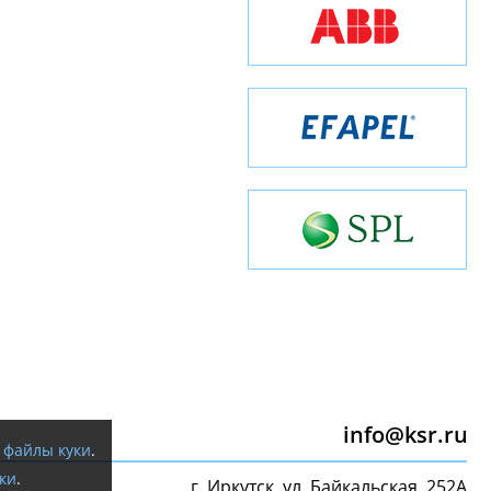
info@ksr.ru
я
файлы куки
.
ки
.
г. Иркутск, ул. Байкальская, 252А